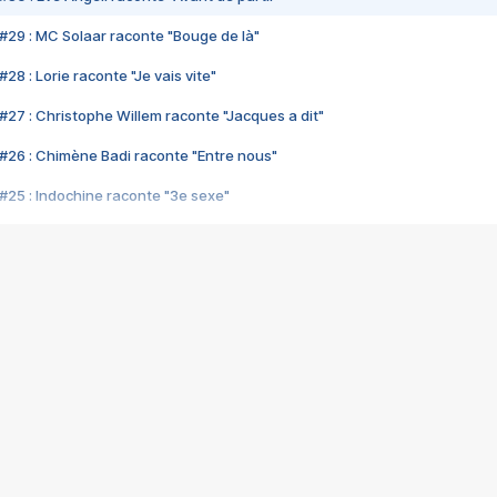
#29 : MC Solaar raconte "Bouge de là"
28 : Lorie raconte "Je vais vite"
#27 : Christophe Willem raconte "Jacques a dit"
#26 : Chimène Badi raconte "Entre nous"
#25 : Indochine raconte "3e sexe"
#24 : Zaho raconte "C'est chelou"
#23 : Patrick Bruel raconte "Au café des délices"
#22 : Kyo raconte "Le chemin"
#21 : Nolwenn Leroy raconte "Cassé"
#20 : Patrick Hernandez raconte "Born to be alive"
#19 : Lorie raconte "Près de moi"
#18 : Michael Jones raconte "A nos actes manqués" (avec Jean-Jacque