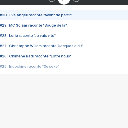
#30 : Eve Angeli raconte "Avant de partir"
#29 : MC Solaar raconte "Bouge de là"
28 : Lorie raconte "Je vais vite"
#27 : Christophe Willem raconte "Jacques a dit"
#26 : Chimène Badi raconte "Entre nous"
#25 : Indochine raconte "3e sexe"
#24 : Zaho raconte "C'est chelou"
#23 : Patrick Bruel raconte "Au café des délices"
#22 : Kyo raconte "Le chemin"
#21 : Nolwenn Leroy raconte "Cassé"
#20 : Patrick Hernandez raconte "Born to be alive"